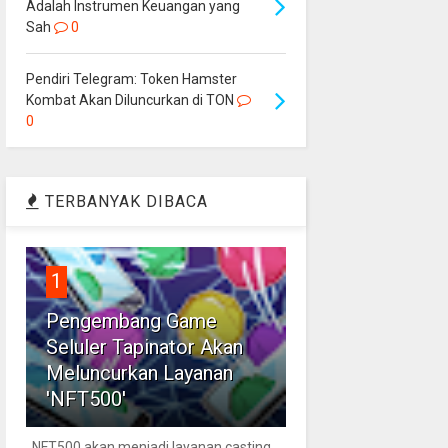
Adalah Instrumen Keuangan yang
Sah
0
Pendiri Telegram: Token Hamster
Kombat Akan Diluncurkan di TON
0
TERBANYAK DIBACA
1
Pengembang Game
Seluler Tapinator Akan
Meluncurkan Layanan
'NFT500'
NFT500 akan menjadi layanan casting