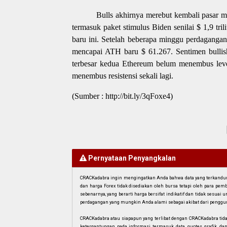
Bulls akhirnya merebut kembali pasar mi
termasuk paket stimulus Biden senilai $ 1,9 tri
baru ini. Setelah beberapa minggu perdaganga
mencapai ATH baru $ 61.267. Sentimen bullish 
terbesar kedua Ethereum belum menembus leve
menembus resistensi sekali lagi.
(Sumber : http://bit.ly/3qFoxe4)
Pernyataan Penyangkalan
CRACKadabra ingin mengingatkan Anda bahwa data yang terkandung 
dan harga Forex tidak disediakan oleh bursa tetapi oleh para pe
sebenarnya, yang berarti harga bersifat indikatif dan tidak sesua
perdagangan yang mungkin Anda alami sebagai akibat dari penggun
CRACKadabra atau siapapun yang terlibat dengan CRACKadabra tid
ketergantungan pada informasi termasuk data, quotes, grafik, da