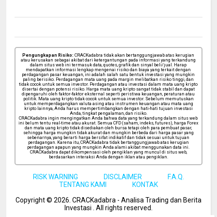
Pengungkapan Risiko:
CRACKadabra tidak akan bertanggungjawab atas kerugian
atau kerusakan sebagai akibat dari ketergantungan pada informasi yang terkandung
dalam situs web ini termasuk data, quotes, grafik dan sinyal beli/jual. Harap
mendapatkan informasi lengkap mengenai risiko dan biaya yang terkait dengan
perdagangan pasar keuangan, ini adalah salah satu bentuk investasi yang mungkin
paling berisiko. Perdagangan mata uang pada margin melibatkan risiko tinggi, dan
tidak cocok untuk semua investor. Perdagangan atau investasi dalam mata uang kripto
disertai dengan potensi risiko. Harga mata uang kripto sangat tidak stabil dan dapat
dipengaruhi oleh faktor-faktor eksternal seperti peristiwa keuangan, peraturan atau
politik. Mata uang kripto tidak cocok untuk semua investor. Sebelum memutuskan
untuk memperdagangkan valuta asing atau instrumen keuangan atau mata uang
kripto lainnya, Anda harus mempertimbangkan dengan hati-hati tujuan investasi
Anda, tingkat pengalaman, dan risiko.
CRACKadabra ingin mengingatkan Anda bahwa data yang terkandung dalam situs web
ini belum tentu real-time atau akurat. Semua CFD (saham, indeks, futures), harga Forex
dan mata uang kripto tidak disediakan oleh bursa tetapi oleh para pembuat pasar,
sehingga harga mungkin tidak akurat dan mungkin berbeda dari harga pasar yang
sebenarnya, yang berarti harga bersifat indikatif dan tidak sesuai untuk tujuan
perdagangan. Karena itu, CRACKadabra tidak bertanggungjawab atas kerugian
perdagangan apapun yang mungkin Anda alami akibat menggunakan data ini.
CRACKadabra dapat dikompensasi oleh pengiklan yang muncul di situs web,
berdasarkan interaksi Anda dengan iklan atau pengiklan.
RISK WARNING
DISCLAIMER
F.A.Q.
TENTANG KAMI
KONTAK
Copyright ©
2026
. CRACKadabra - Analisa Trading dan Berita
Investasi .
All rights reserved.