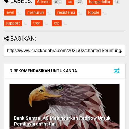
LABELS:
Altcoin
as
harga dollar
819
32
1
level
menurun
resistensi
Ripple
support
tren
xrp
BAGIKAN:
DIREKOMENDASIKAN UNTUK ANDA
Bank Sentral AS Meluncurkan FedNow Untuk
Pembayaran Instan