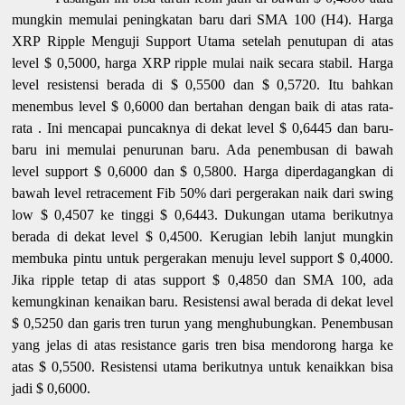
mungkin memulai peningkatan baru dari SMA 100 (H4). Harga
XRP Ripple Menguji Support Utama setelah penutupan di atas
level $ 0,5000, harga XRP ripple mulai naik secara stabil. Harga
level resistensi berada di $ 0,5500 dan $ 0,5720. Itu bahkan
menembus level $ 0,6000 dan bertahan dengan baik di atas rata-
rata . Ini mencapai puncaknya di dekat level $ 0,6445 dan baru-
baru ini memulai penurunan baru. Ada penembusan di bawah
level support $ 0,6000 dan $ 0,5800. Harga diperdagangkan di
bawah level retracement Fib 50% dari pergerakan naik dari swing
low $ 0,4507 ke tinggi $ 0,6443. Dukungan utama berikutnya
berada di dekat level $ 0,4500. Kerugian lebih lanjut mungkin
membuka pintu untuk pergerakan menuju level support $ 0,4000.
Jika ripple tetap di atas support $ 0,4850 dan SMA 100, ada
kemungkinan kenaikan baru. Resistensi awal berada di dekat level
$ 0,5250 dan garis tren turun yang menghubungkan. Penembusan
yang jelas di atas resistance garis tren bisa mendorong harga ke
atas $ 0,5500. Resistensi utama berikutnya untuk kenaikkan bisa
jadi $ 0,6000.