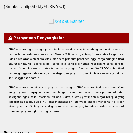
(Sumber : http://bit.ly/3u3KYwl)
Pernyataan Penyangkalan
CRACKadabra ingin mengingatkan Anda bahwa data yang terkandung dalam situs web ini
belum tentu real-time atau akurat. Semua CFD (saham, indeks, futures) dan harga Forex
tidak disediakan oleh bursa tetapi oleh para pembuat pasar, sehingga harga mungkin tidak
akurat dan mungkin berbeda dari harga pasar yang sebenarnya, yang berarti harga bersifat
indikatif dan tidak sesuai untuk tujuan perdagangan. Oleh karena itu, CRACKadabra tidak
bertanggungjawab atas kerugian perdagangan yang mungkin Anda alami sebagai akibat
dari penggunaan data ini.
CRACKadabra atau siapapun yang terlibat dengan CRACKadabra tidak akan menerima
tanggungjawab apapun atas kehilangan atau kerusakan sebagai akibat dari
ketergantungan pada informasi termasuk data, quotes, grafik, dan sinyal beli/jual yang
terdapat dalam situs web ini. Harap mendapatkan informasi lengkap mengenai risiko dan
biaya yang terkait dengan perdagangan pasar keuangan, ini adalah salah satu bentuk
investasi yang mungkin paling berisiko.