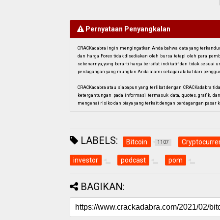
Pernyataan Penyangkalan
CRACKadabra ingin mengingatkan Anda bahwa data yang terkandung 
dan harga Forex tidak disediakan oleh bursa tetapi oleh para pe
sebenarnya, yang berarti harga bersifat indikatif dan tidak sesua
perdagangan yang mungkin Anda alami sebagai akibat dari penggun
CRACKadabra atau siapapun yang terlibat dengan CRACKadabra tid
ketergantungan pada informasi termasuk data, quotes, grafik, da
mengenai risiko dan biaya yang terkait dengan perdagangan pasar k
LABELS:
Bitcoin
Cryptocurre
1107
investor
podcast
pom
BAGIKAN: