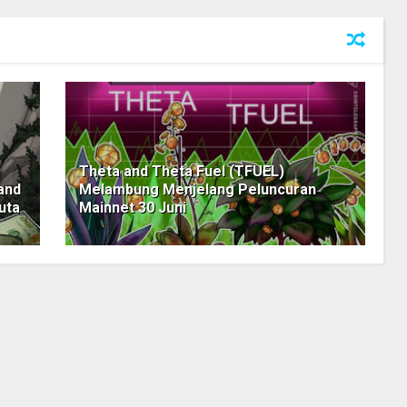
Theta and Theta Fuel (TFUEL)
and
Melambung Menjelang Peluncuran
uta
Mainnet 30 Juni