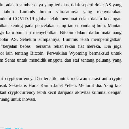
a itu adalah sumber daya yang terbatas, tidak seperti dolar AS yang
ap tahun. Lummis bukan satu-satunya yang menyuarakan
Pandemi COVID-19 global telah membuat celah dalam keuangan
gerutkan kening pada pencetakan uang tanpa pandang bulu. Mantan
ga baru-baru ini menyebutkan Bitcoin dalam daftar mata uang
 dolar AS. Sebelum sumpahnya, Lummis telah memperingatkan
 "berjalan bebas" bersama rekan-rekan fiat mereka. Dia juga
tor lain tentang Bitcoin. Perwakilan Wyoming bermaksud untuk
 Senat untuk mendidik anggota dan staf tentang peluang yang
i cryptocurrency. Dia tertarik untuk melawan narasi anti-crypto
suk Sekretaris Harta Karun Janet Yellen. Menurut dia: Yang kita
kait cryptocurrency lebih kecil daripada aktivitas kriminal dengan
ruang untuk inovasi.