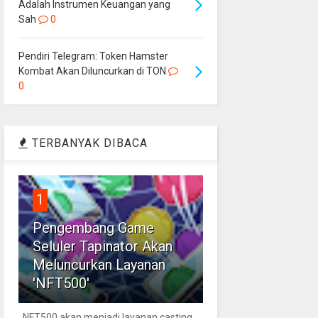
Adalah Instrumen Keuangan yang
Sah
0
Pendiri Telegram: Token Hamster
Kombat Akan Diluncurkan di TON
0
TERBANYAK DIBACA
1
Pengembang Game
Seluler Tapinator Akan
Meluncurkan Layanan
'NFT500'
NFT500 akan menjadi layanan casting