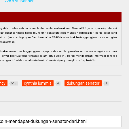
dalam situs web ini belum tentu real-time atau akurat. Semua CFD (saham, indeks, futures)
mbuat pasar, sehingga harga mungkin tidak akurat dan mungkin berbeda dari harga pasar yang
i untuk tujuan perdagangan. Oleh karena itu, CRACKadabra tidak bertanggungjawab atas kerugian
aan data ini.
ak akan menerima tanggungjawab apapun atas kehilangan atau kerusakan sebagai akibat dari
n sinyal beli/jual yang terdapat dalam situs web ini. Harap mendapatkan informasi lengkap
euangan, ini adalah salah satu bentuk investasi yang mungkin paling berisiko.
ncy
cynthia lummis
dukungan senator
515
4
1