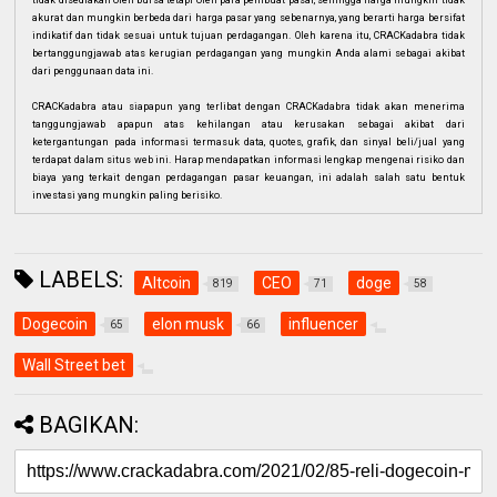
tidak disediakan oleh bursa tetapi oleh para pembuat pasar, sehingga harga mungkin tidak
akurat dan mungkin berbeda dari harga pasar yang sebenarnya, yang berarti harga bersifat
indikatif dan tidak sesuai untuk tujuan perdagangan. Oleh karena itu, CRACKadabra tidak
bertanggungjawab atas kerugian perdagangan yang mungkin Anda alami sebagai akibat
dari penggunaan data ini.
CRACKadabra atau siapapun yang terlibat dengan CRACKadabra tidak akan menerima
tanggungjawab apapun atas kehilangan atau kerusakan sebagai akibat dari
ketergantungan pada informasi termasuk data, quotes, grafik, dan sinyal beli/jual yang
terdapat dalam situs web ini. Harap mendapatkan informasi lengkap mengenai risiko dan
biaya yang terkait dengan perdagangan pasar keuangan, ini adalah salah satu bentuk
investasi yang mungkin paling berisiko.
LABELS:
Altcoin
CEO
doge
819
71
58
Dogecoin
elon musk
influencer
65
66
Wall Street bet
BAGIKAN: