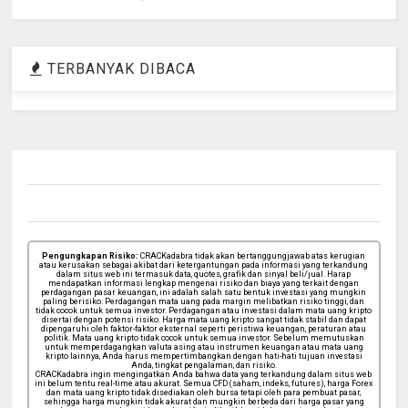
TERBANYAK DIBACA
Pengungkapan Risiko:
CRACKadabra tidak akan bertanggungjawab atas kerugian
atau kerusakan sebagai akibat dari ketergantungan pada informasi yang terkandung
dalam situs web ini termasuk data, quotes, grafik dan sinyal beli/jual. Harap
mendapatkan informasi lengkap mengenai risiko dan biaya yang terkait dengan
perdagangan pasar keuangan, ini adalah salah satu bentuk investasi yang mungkin
paling berisiko. Perdagangan mata uang pada margin melibatkan risiko tinggi, dan
tidak cocok untuk semua investor. Perdagangan atau investasi dalam mata uang kripto
disertai dengan potensi risiko. Harga mata uang kripto sangat tidak stabil dan dapat
dipengaruhi oleh faktor-faktor eksternal seperti peristiwa keuangan, peraturan atau
politik. Mata uang kripto tidak cocok untuk semua investor. Sebelum memutuskan
untuk memperdagangkan valuta asing atau instrumen keuangan atau mata uang
kripto lainnya, Anda harus mempertimbangkan dengan hati-hati tujuan investasi
Anda, tingkat pengalaman, dan risiko.
CRACKadabra ingin mengingatkan Anda bahwa data yang terkandung dalam situs web
ini belum tentu real-time atau akurat. Semua CFD (saham, indeks, futures), harga Forex
dan mata uang kripto tidak disediakan oleh bursa tetapi oleh para pembuat pasar,
sehingga harga mungkin tidak akurat dan mungkin berbeda dari harga pasar yang