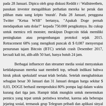
pada 28 Januari. Dipicu oleh grup diskusi Reddit r / Wallstreetbets,
pasukan investor mengalihkan perhatian mereka ke perak dan
pilihan mata uang kripto 'murah'. Pada 28 Januari, pengguna
Twitter "Ketua WSB" bertanya, "Apakah Doge pernah
mendapatkan satu dolar?" kepada 750.000 pengikutnya. Itu cukup
untuk memicu reli monster, meskipun Dogecoin tidak memiliki
peningkatan atau pengembangan protokol sejak 2015.
Retracement 68% yang mengikuti puncak di $ 0,087 menyerupai
penurunan tajam Bitcoin (BTC) setelah crash Desember 2017,
kecuali kali ini, alih-alih 50 hari, hanya butuh 24 jam.
Berbagai influencer dan streamer media sosial menyatakan
ketidakpuasan mereka saat membeli top, sebuah indikasi bahwa
hiruk pikuk spekulatif sesaat telah berlalu. Setelah menghabiskan
sebagian besar 30 Januari dan 31 Januari dengan harga sekitar $
0,03, DOGE berhasil memproduksi 80% pompa lagi dalam waktu
kurang dari tiga jam. Hampir tidak mungkin untuk menemukan
pemicu yang tepat untuk peristiwa tersebut, karena ada beberapa
jejaring sosial, termasuk grup Telegram pribadi dan aplikasi sinyal