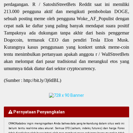
perdagangan. R / SatoshiStreetBets Reddit saat ini memiliki
213.000 pengguna aktif dan mengikuti pembobolan DOGE,
sebuah posting meme oleh pengguna Woke_AF_Populist dengan
cepat naik ke daftar yang paling banyak mendapat suara positif
Tampaknya ada dukungan tanpa akhir dari basis penggemar
Dogecoin, termasuk CEO dan pendiri Tesla Elon Musk.
Kurangnya kasus penggunaan yang konkret untuk meme-coin
tentu menimbulkan pertanyaan apakah anggota r / WallStreetBets
akan melompat dari pasar tradisional dan merangkul etos yang
umumnya tidak diatur dari sektor cryptocurrency.
(Sumber : http://bit.ly/3j6tIBL)
Pernyataan Penyangkalan
CRACKadabra ingin mengingatkan Anda bahwa data yang terkandung dalam situs web ini
belum tentu real-time atau akurat. Semua CFD (saham, indeks, futures) dan harga Forex