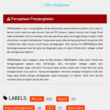
Pernyataan Penyangkalan
CRACKadabra ingin mengingatkan Anda bahwa data yang terkandung dalam situs web ini
belum tentu real-time atau akurat. Semua CFD (saham, indeks, futures) dan harga Forex
tidak disediakan oleh bursa tetapi oleh para pembuat pasar, sehingga harga mungkin tidak
akurat dan mungkin berbeda dari harga pasar yang sebenarnya, yang berarti harga bersifat
indikatif dan tidak sesuai untuk tujuan perdagangan. Oleh karena itu, CRACKadabra tidak
bertanggungjawab atas kerugian perdagangan yang mungkin Anda alami sebagai akibat
dari penggunaan data ini.
CRACKadabra atau siapapun yang terlibat dengan CRACKadabra tidak akan menerima
tanggungjawab apapun atas kehilangan atau kerusakan sebagai akibat dari
ketergantungan pada informasi termasuk data, quotes, grafik, dan sinyal beli/jual yang
terdapat dalam situs web ini. Harap mendapatkan informasi lengkap mengenai risiko dan
biaya yang terkait dengan perdagangan pasar keuangan, ini adalah salah satu bentuk
investasi yang mungkin paling berisiko.
LABELS:
Altcoin
Apple
819
19
brad garlinghouse
CEO
klien baru
20
71