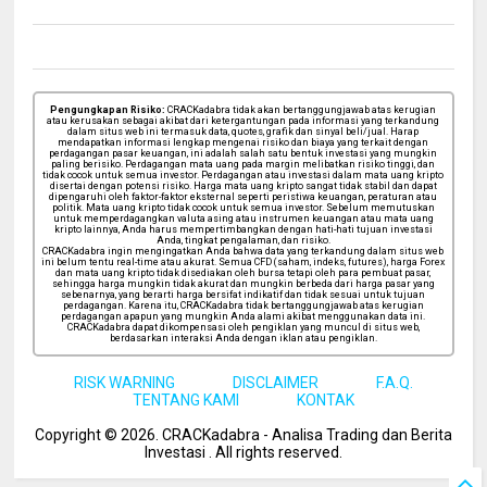
Pengungkapan Risiko:
CRACKadabra tidak akan bertanggungjawab atas kerugian
atau kerusakan sebagai akibat dari ketergantungan pada informasi yang terkandung
dalam situs web ini termasuk data, quotes, grafik dan sinyal beli/jual. Harap
mendapatkan informasi lengkap mengenai risiko dan biaya yang terkait dengan
perdagangan pasar keuangan, ini adalah salah satu bentuk investasi yang mungkin
paling berisiko. Perdagangan mata uang pada margin melibatkan risiko tinggi, dan
tidak cocok untuk semua investor. Perdagangan atau investasi dalam mata uang kripto
disertai dengan potensi risiko. Harga mata uang kripto sangat tidak stabil dan dapat
dipengaruhi oleh faktor-faktor eksternal seperti peristiwa keuangan, peraturan atau
politik. Mata uang kripto tidak cocok untuk semua investor. Sebelum memutuskan
untuk memperdagangkan valuta asing atau instrumen keuangan atau mata uang
kripto lainnya, Anda harus mempertimbangkan dengan hati-hati tujuan investasi
Anda, tingkat pengalaman, dan risiko.
CRACKadabra ingin mengingatkan Anda bahwa data yang terkandung dalam situs web
ini belum tentu real-time atau akurat. Semua CFD (saham, indeks, futures), harga Forex
dan mata uang kripto tidak disediakan oleh bursa tetapi oleh para pembuat pasar,
sehingga harga mungkin tidak akurat dan mungkin berbeda dari harga pasar yang
sebenarnya, yang berarti harga bersifat indikatif dan tidak sesuai untuk tujuan
perdagangan. Karena itu, CRACKadabra tidak bertanggungjawab atas kerugian
perdagangan apapun yang mungkin Anda alami akibat menggunakan data ini.
CRACKadabra dapat dikompensasi oleh pengiklan yang muncul di situs web,
berdasarkan interaksi Anda dengan iklan atau pengiklan.
RISK WARNING
DISCLAIMER
F.A.Q.
TENTANG KAMI
KONTAK
Copyright ©
2026
. CRACKadabra - Analisa Trading dan Berita
Investasi .
All rights reserved.