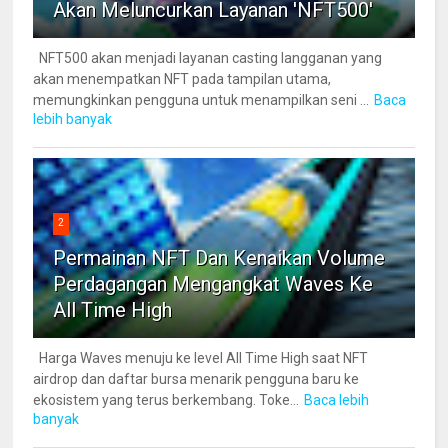
Akan Meluncurkan Layanan 'NFT500'
NFT500 akan menjadi layanan casting langganan yang
akan menempatkan NFT pada tampilan utama,
memungkinkan pengguna untuk menampilkan seni ...
Baca
lebih banyak
2
Permainan NFT Dan Kenaikan Volume
Perdagangan Mengangkat Waves Ke
All Time High
Harga Waves menuju ke level All Time High saat NFT
airdrop dan daftar bursa menarik pengguna baru ke
ekosistem yang terus berkembang. Toke...
Baca lebih
banyak