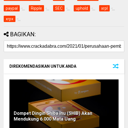
paypal
Ripple
SEC
uphold
xrpl
xrpx
BAGIKAN:
DIREKOMENDASIKAN UNTUK ANDA
Dompet Dingin Shiba Inu (SHIB) Akan
Mendukung 6.000 Mata Uang