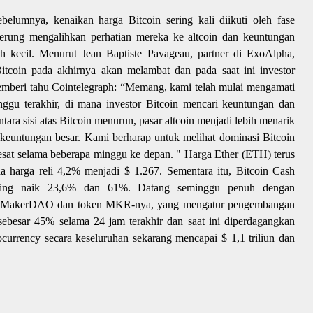
sebelumnya, kenaikan harga Bitcoin sering kali diikuti oleh fase
derung mengalihkan perhatian mereka ke altcoin dan keuntungan
ih kecil. Menurut Jean Baptiste Pavageau, partner di ExoAlpha,
Bitcoin pada akhirnya akan melambat dan pada saat ini investor
mberi tahu Cointelegraph: “Memang, kami telah mulai mengamati
inggu terakhir, di mana investor Bitcoin mencari keuntungan dan
tara sisi atas Bitcoin menurun, pasar altcoin menjadi lebih menarik
 keuntungan besar. Kami berharap untuk melihat dominasi Bitcoin
esat selama beberapa minggu ke depan. " Harga Ether (ETH) terus
na harga reli 4,2% menjadi $ 1.267. Sementara itu, Bitcoin Cash
ing naik 23,6% dan 61%. Datang seminggu penuh dengan
in, MakerDAO dan token MKR-nya, yang mengatur pengembangan
sebesar 45% selama 24 jam terakhir dan saat ini diperdagangkan
ocurrency secara keseluruhan sekarang mencapai $ 1,1 triliun dan