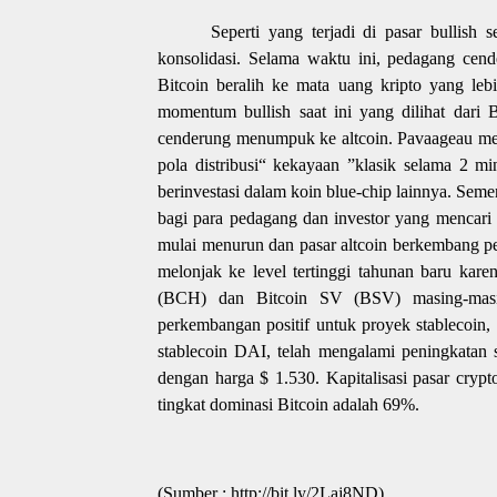
Seperti yang terjadi di pasar bullish 
konsolidasi. Selama waktu ini, pedagang cen
Bitcoin beralih ke mata uang kripto yang leb
momentum bullish saat ini yang dilihat dari 
cenderung menumpuk ke altcoin. Pavaageau me
pola distribusi“ kekayaan ”klasik selama 2 m
berinvestasi dalam koin blue-chip lainnya. Semen
bagi para pedagang dan investor yang mencari
mulai menurun dan pasar altcoin berkembang p
melonjak ke level tertinggi tahunan baru kare
(BCH) dan Bitcoin SV (BSV) masing-mas
perkembangan positif untuk proyek stableco
stablecoin DAI, telah mengalami peningkatan 
dengan harga $ 1.530. Kapitalisasi pasar crypt
tingkat dominasi Bitcoin adalah 69%.
(Sumber : http://bit.ly/2Laj8ND)