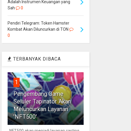
Adalah Instrumen Keuangan yang
Sah
0
Pendiri Telegram: Token Hamster
Kombat Akan Diluncurkan di TON
0
TERBANYAK DIBACA
1
Pengembang Game
Seluler Tapinator Akan
Meluncurkan Layanan
'NFT500'
NFT500 akan menjadi layanan casting