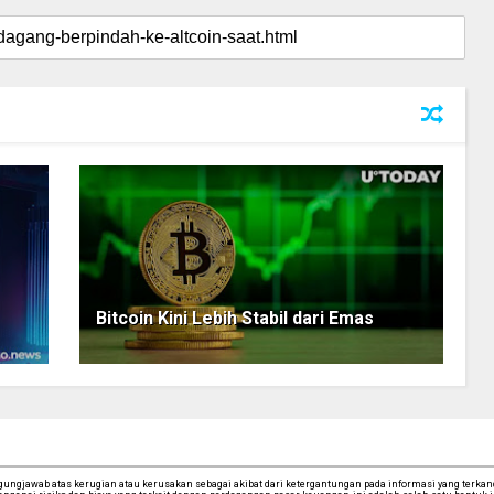
Bitcoin Kini Lebih Stabil dari Emas
ngjawab atas kerugian atau kerusakan sebagai akibat dari ketergantungan pada informasi yang terkandu