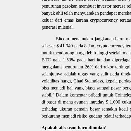
penurunan pasokan membuat investor merasa rela
banyak ahli telah menyuarakan pendapat mereka 
keluar dari emas karena cryptocurrency terata
generasi milenial.
Bitcoin menemukan jangkauan baru, men
sebesar $ 41.940 pada 8 Jan, cryptocurrency ter
untuk mendorong harga lebih tinggi setelah men
BTC naik 1,53% pada hari itu dan diperdaga
mengalami penurunan 26% dari rekor tertinggi
selanjutnya adalah tugas yang sulit pada ting
volatilitas harga, Chad Steinglass, kepala per
bisa menjadi hal yang biasa sampai pasar berg
stabil." Dalam komentar pribadi untuk Cointele
di pasar di mana ayunan intraday $ 1.000 cuk
terhadap ukuran pemain besar semakin kecil 
berkurang menjadi risiko gudang relatif terhada
Apakah altseason baru dimulai?