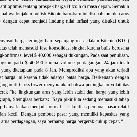
tif optimis tentang prospek harga Bitcoin di masa depan. Semakin
bahwa lonjakan bullish Bitcoin baru-baru ini disebabkan oleh arus
s dengan cepat menjadi lindung nilai inflasi yang disukai untuk
yusul harga tertinggi baru sepanjang masa dalam Bitcoin (BTC)
atas telah memasuki fase konsolidasi singkat karena bulls berusaha
gkonfirmasi level $ 40.000 sebagai dukungan. Pada saat penulisan,
ngkan pada $ 40.690 karena volume perdagangan 24 jam telah
 yang ditetapkan pada 8 Jan. Memprediksi apa yang akan terjadi
kat harga ini karena tidak adanya batas harga. Berkenaan dengan
dagangan di CrossTower menyarankan bahwa peningkatan volatilitas
erak "ke lingkungan arus yang lebih stabil dan harga yang lebih
graph, Steinglass berkata: “Saya pikir kita sedang memasuki tahap
up banyak akan menjadi normal… Likuiditas pembuat pasar relatif
dan kecil. Dengan pembuat pasar yang memiliki kapasitas yang
p arus perdagangan, saya berharap harga bergerak cukup cepat. "