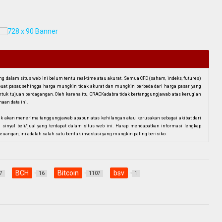
dalam situs web ini belum tentu real-time atau akurat. Semua CFD (saham, indeks, futures)
mbuat pasar, sehingga harga mungkin tidak akurat dan mungkin berbeda dari harga pasar yang
i untuk tujuan perdagangan. Oleh karena itu, CRACKadabra tidak bertanggungjawab atas kerugian
aan data ini.
ak akan menerima tanggungjawab apapun atas kehilangan atau kerusakan sebagai akibat dari
n sinyal beli/jual yang terdapat dalam situs web ini. Harap mendapatkan informasi lengkap
euangan, ini adalah salah satu bentuk investasi yang mungkin paling berisiko.
BCH
Bitcoin
bsv
7
16
1107
1