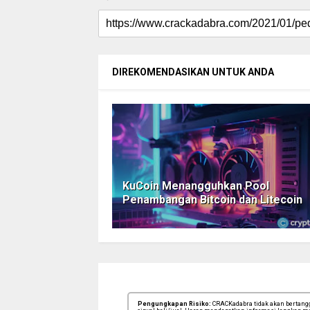
DIREKOMENDASIKAN UNTUK ANDA
KuCoin Menangguhkan Pool
Penambangan Bitcoin dan Litecoin
Pengungkapan Risiko:
CRACKadabra tidak akan bertanggu