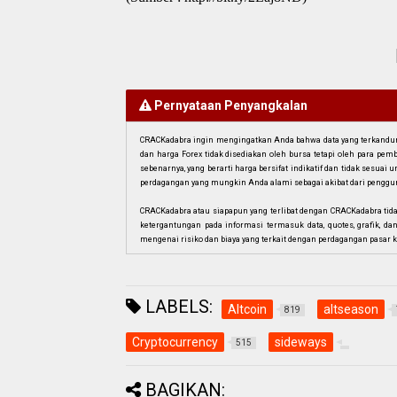
Pernyataan Penyangkalan
CRACKadabra ingin mengingatkan Anda bahwa data yang terkandung 
dan harga Forex tidak disediakan oleh bursa tetapi oleh para pe
sebenarnya, yang berarti harga bersifat indikatif dan tidak sesua
perdagangan yang mungkin Anda alami sebagai akibat dari penggun
CRACKadabra atau siapapun yang terlibat dengan CRACKadabra tid
ketergantungan pada informasi termasuk data, quotes, grafik, da
mengenai risiko dan biaya yang terkait dengan perdagangan pasar k
LABELS:
Altcoin
altseason
819
Cryptocurrency
sideways
515
BAGIKAN: