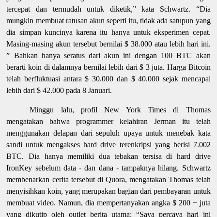
tercepat dan termudah untuk diketik,” kata Schwartz. “Dia
mungkin membuat ratusan akun seperti itu, tidak ada satupun yang
dia simpan kuncinya karena itu hanya untuk eksperimen cepat.
Masing-masing akun tersebut bernilai $ 38.000 atau lebih hari ini.
” Bahkan hanya seratus dari akun ini dengan 100 BTC akan
berarti koin di dalamnya bernilai lebih dari $ 3 juta. Harga Bitcoin
telah berfluktuasi antara $ 30.000 dan $ 40.000 sejak mencapai
lebih dari $ 42.000 pada 8 Januari.
Minggu lalu, profil New York Times di Thomas
mengatakan bahwa programmer kelahiran Jerman itu telah
menggunakan delapan dari sepuluh upaya untuk menebak kata
sandi untuk mengakses hard drive terenkripsi yang berisi 7.002
BTC. Dia hanya memiliki dua tebakan tersisa di hard drive
IronKey sebelum data - dan dana - tampaknya hilang. Schwartz
membenarkan cerita tersebut di Quora, mengatakan Thomas telah
menyisihkan koin, yang merupakan bagian dari pembayaran untuk
membuat video. Namun, dia mempertanyakan angka $ 200 + juta
yang dikutip oleh outlet berita utama: “Saya percaya hari ini