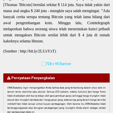
[Thomas 'Bitcoin] bernilai sekitar $ 114 juta. Saya tidak yakin dari
mana asal angka $ 240 juta - mungkin saya salah mengingat. ”Ada
banyak cerita serupa tentang Bitcoin yang telah lama hilang dari
awal pengembangan koin. Minggu lalu, Cointelegraph
melaporkan bahwa seorang siswa telah menemukan kunci pribadi
untuk mengakses Bitcoin senilai lebih dari $ 4 juta di rumah
kakeknya selama liburan.
(Sumber : http://bit.ly/2LUzYzT)
Pernyataan Penyangkalan
CRACKadabra ingin mengingatkan Anda bahwa data yang terkandung dalam situs web ini
belum tentu real-time atau akurat. Semua CFD (saham, indeks, futures) dan harga Forex
tidak disediakan oleh bursa tetapi oleh para pembuat pasar, sehingga harga mungkin tidak
akurat dan mungkin berbeda dari harga pasar yang sebenarnya, yang berarti harga bersifat
indikatif dan tidak sesuai untuk tujuan perdagangan. Oleh karena itu, CRACKadabra tidak
bertanggungjawab atas kerugian perdagangan yang mungkin Anda alami sebagai akibat
dari penggunaan data ini.