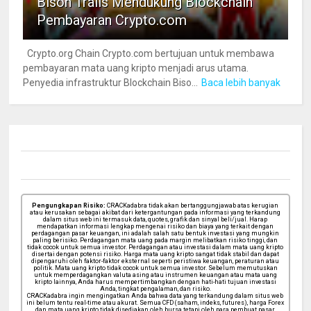
Bison Trails Mendukung Blockchain
Pembayaran Crypto.com
Crypto.org Chain Crypto.com bertujuan untuk membawa
pembayaran mata uang kripto menjadi arus utama.
Penyedia infrastruktur Blockchain Biso...
Baca lebih banyak
Pengungkapan Risiko:
CRACKadabra tidak akan bertanggungjawab atas kerugian
atau kerusakan sebagai akibat dari ketergantungan pada informasi yang terkandung
dalam situs web ini termasuk data, quotes, grafik dan sinyal beli/jual. Harap
mendapatkan informasi lengkap mengenai risiko dan biaya yang terkait dengan
perdagangan pasar keuangan, ini adalah salah satu bentuk investasi yang mungkin
paling berisiko. Perdagangan mata uang pada margin melibatkan risiko tinggi, dan
tidak cocok untuk semua investor. Perdagangan atau investasi dalam mata uang kripto
disertai dengan potensi risiko. Harga mata uang kripto sangat tidak stabil dan dapat
dipengaruhi oleh faktor-faktor eksternal seperti peristiwa keuangan, peraturan atau
politik. Mata uang kripto tidak cocok untuk semua investor. Sebelum memutuskan
untuk memperdagangkan valuta asing atau instrumen keuangan atau mata uang
kripto lainnya, Anda harus mempertimbangkan dengan hati-hati tujuan investasi
Anda, tingkat pengalaman, dan risiko.
CRACKadabra ingin mengingatkan Anda bahwa data yang terkandung dalam situs web
ini belum tentu real-time atau akurat. Semua CFD (saham, indeks, futures), harga Forex
dan mata uang kripto tidak disediakan oleh bursa tetapi oleh para pembuat pasar,