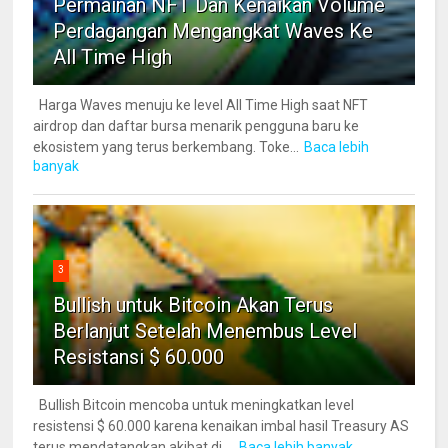
Permainan NFT Dan Kenaikan Volume
Perdagangan Mengangkat Waves Ke
All Time High
Harga Waves menuju ke level All Time High saat NFT
airdrop dan daftar bursa menarik pengguna baru ke
ekosistem yang terus berkembang. Toke...
Baca lebih
banyak
3
Bullish untuk Bitcoin Akan Terus
Berlanjut Setelah Menembus Level
Resistansi $ 60.000
Bullish Bitcoin mencoba untuk meningkatkan level
resistensi $ 60.000 karena kenaikan imbal hasil Treasury AS
terus mendatangkan akibat di ...
Baca lebih banyak