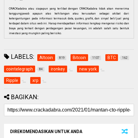
CRACKadabra atau siapapun yang terlibat dengan CRACKadabra tidak akan menerima
tanggungjawab apapun atas kehilangan atau kerusakan sebagai akibat dari
ketergantungan pada informasi termasuk data, quotes, grafik, dan sinyal beli/jual yang
terdapat dalam situs web ini. Harap mendapatkan informasi lengkap mengenai risiko dan
biaya yang terkait dengan perdagangan pasar keuangan, ini adalah salah satu bentuk
investasi yang mungkin paling berisiko.
LABELS:
Altcoin
Bitcoin
BTC
819
1107
162
cointelegraph
ironkey
new york
84
Ripple
xrp
BAGIKAN:
DIREKOMENDASIKAN UNTUK ANDA