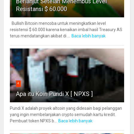
Berlanjut Setelah Menembus Level
Resistansi $ 60.000
Bullish Bitcoin mencoba untuk meningkatkan level
resistensi $ 60.000 karena kenaikan imbal hasil Treasury AS
terus mendatangkan akibat di ...
Baca lebih banyak
4
Apa itu Koin Pundi X [ NPXS ]
Pundi X adalah proyek altcoin yang didesain bagi pelanggan
yang ingin membelanjakan crypto semudah kartu kredit.
Pembuat token NPXS b...
Baca lebih banyak