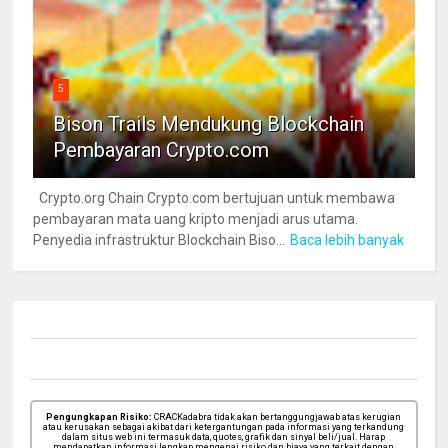
5
Bison Trails Mendukung Blockchain
Pembayaran Crypto.com
Crypto.org Chain Crypto.com bertujuan untuk membawa
pembayaran mata uang kripto menjadi arus utama.
Penyedia infrastruktur Blockchain Biso...
Baca lebih banyak
Pengungkapan Risiko:
CRACKadabra tidak akan bertanggungjawab atas kerugian
atau kerusakan sebagai akibat dari ketergantungan pada informasi yang terkandung
dalam situs web ini termasuk data, quotes, grafik dan sinyal beli/jual. Harap
mendapatkan informasi lengkap mengenai risiko dan biaya yang terkait dengan