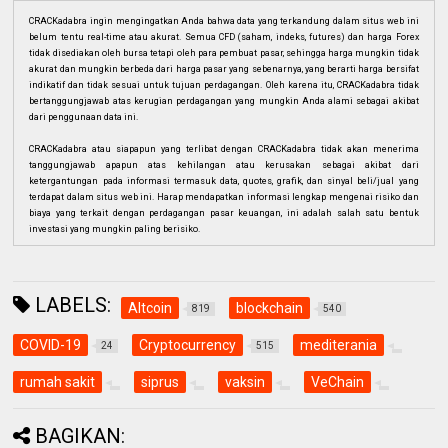
CRACKadabra ingin mengingatkan Anda bahwa data yang terkandung dalam situs web ini
belum tentu real-time atau akurat. Semua CFD (saham, indeks, futures) dan harga Forex
tidak disediakan oleh bursa tetapi oleh para pembuat pasar, sehingga harga mungkin tidak
akurat dan mungkin berbeda dari harga pasar yang sebenarnya, yang berarti harga bersifat
indikatif dan tidak sesuai untuk tujuan perdagangan. Oleh karena itu, CRACKadabra tidak
bertanggungjawab atas kerugian perdagangan yang mungkin Anda alami sebagai akibat
dari penggunaan data ini.
CRACKadabra atau siapapun yang terlibat dengan CRACKadabra tidak akan menerima
tanggungjawab apapun atas kehilangan atau kerusakan sebagai akibat dari
ketergantungan pada informasi termasuk data, quotes, grafik, dan sinyal beli/jual yang
terdapat dalam situs web ini. Harap mendapatkan informasi lengkap mengenai risiko dan
biaya yang terkait dengan perdagangan pasar keuangan, ini adalah salah satu bentuk
investasi yang mungkin paling berisiko.
LABELS:
Altcoin
blockchain
819
540
COVID-19
Cryptocurrency
mediterania
24
515
rumah sakit
siprus
vaksin
VeChain
BAGIKAN: