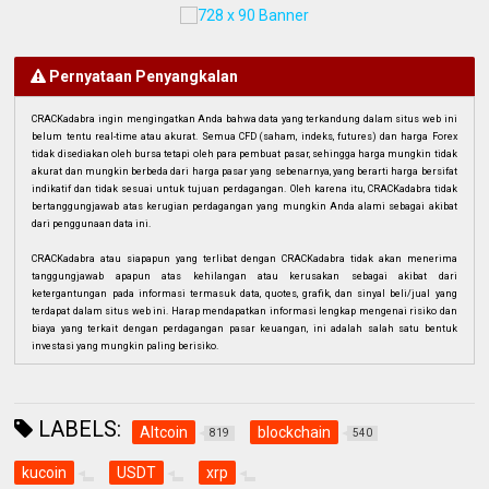
Pernyataan Penyangkalan
CRACKadabra ingin mengingatkan Anda bahwa data yang terkandung dalam situs web ini
belum tentu real-time atau akurat. Semua CFD (saham, indeks, futures) dan harga Forex
tidak disediakan oleh bursa tetapi oleh para pembuat pasar, sehingga harga mungkin tidak
akurat dan mungkin berbeda dari harga pasar yang sebenarnya, yang berarti harga bersifat
indikatif dan tidak sesuai untuk tujuan perdagangan. Oleh karena itu, CRACKadabra tidak
bertanggungjawab atas kerugian perdagangan yang mungkin Anda alami sebagai akibat
dari penggunaan data ini.
CRACKadabra atau siapapun yang terlibat dengan CRACKadabra tidak akan menerima
tanggungjawab apapun atas kehilangan atau kerusakan sebagai akibat dari
ketergantungan pada informasi termasuk data, quotes, grafik, dan sinyal beli/jual yang
terdapat dalam situs web ini. Harap mendapatkan informasi lengkap mengenai risiko dan
biaya yang terkait dengan perdagangan pasar keuangan, ini adalah salah satu bentuk
investasi yang mungkin paling berisiko.
LABELS:
Altcoin
blockchain
819
540
kucoin
USDT
xrp