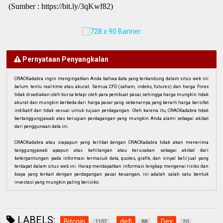
(Sumber : https://bit.ly/3qKwf82)
Pernyataan Penyangkalan
CRACKadabra ingin mengingatkan Anda bahwa data yang terkandung dalam situs web ini
belum tentu real-time atau akurat. Semua CFD (saham, indeks, futures) dan harga Forex
tidak disediakan oleh bursa tetapi oleh para pembuat pasar, sehingga harga mungkin tidak
akurat dan mungkin berbeda dari harga pasar yang sebenarnya, yang berarti harga bersifat
indikatif dan tidak sesuai untuk tujuan perdagangan. Oleh karena itu, CRACKadabra tidak
bertanggungjawab atas kerugian perdagangan yang mungkin Anda alami sebagai akibat
dari penggunaan data ini.
CRACKadabra atau siapapun yang terlibat dengan CRACKadabra tidak akan menerima
tanggungjawab apapun atas kehilangan atau kerusakan sebagai akibat dari
ketergantungan pada informasi termasuk data, quotes, grafik, dan sinyal beli/jual yang
terdapat dalam situs web ini. Harap mendapatkan informasi lengkap mengenai risiko dan
biaya yang terkait dengan perdagangan pasar keuangan, ini adalah salah satu bentuk
investasi yang mungkin paling berisiko.
LABELS:
Bitcoin
defi
Dex
1107
88
20