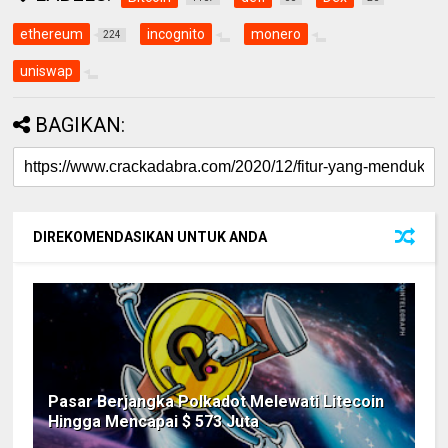
ethereum
incognito
monero
224
uniswap
BAGIKAN:
DIREKOMENDASIKAN UNTUK ANDA
Pasar Berjangka Polkadot Melewati Litecoin
Hingga Mencapai $ 573 Juta