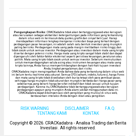
Pengungkapan Risiko:
CRACKadabra tidak akan bertanggungjawab atas kerugian
atau kerusakan sebagai akibat dari ketergantungan pada informasi yang terkandung
dalam situs web ini termasuk data, quotes, grafik dan sinyal beli/jual. Harap
mendapatkan informasi lengkap mengenai risiko dan biaya yang terkait dengan
perdagangan pasar keuangan, ini adalah salah satu bentuk investasi yang mungkin
paling berisiko. Perdagangan mata uang pada margin melibatkan risiko tinggi, dan
tidak cocok untuk semua investor. Perdagangan atau investasi dalam mata uang kripto
disertai dengan potensi risiko. Harga mata uang kripto sangat tidak stabil dan dapat
dipengaruhi oleh faktor-faktor eksternal seperti peristiwa keuangan, peraturan atau
politik. Mata uang kripto tidak cocok untuk semua investor. Sebelum memutuskan
untuk memperdagangkan valuta asing atau instrumen keuangan atau mata uang
kripto lainnya, Anda harus mempertimbangkan dengan hati-hati tujuan investasi
Anda, tingkat pengalaman, dan risiko.
CRACKadabra ingin mengingatkan Anda bahwa data yang terkandung dalam situs web
ini belum tentu real-time atau akurat. Semua CFD (saham, indeks, futures), harga Forex
dan mata uang kripto tidak disediakan oleh bursa tetapi oleh para pembuat pasar,
sehingga harga mungkin tidak akurat dan mungkin berbeda dari harga pasar yang
sebenarnya, yang berarti harga bersifat indikatif dan tidak sesuai untuk tujuan
perdagangan. Karena itu, CRACKadabra tidak bertanggungjawab atas kerugian
perdagangan apapun yang mungkin Anda alami akibat menggunakan data ini.
CRACKadabra dapat dikompensasi oleh pengiklan yang muncul di situs web,
berdasarkan interaksi Anda dengan iklan atau pengiklan.
RISK WARNING
DISCLAIMER
F.A.Q.
TENTANG KAMI
KONTAK
Copyright ©
2026
. CRACKadabra - Analisa Trading dan Berita
Investasi .
All rights reserved.