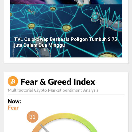
TVL QuickSwap Berbasis Poligon Tumbuh $ 75
juta Dalam Dua Minggu