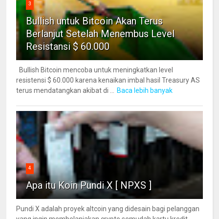
3
Bullish untuk Bitcoin Akan Terus
Berlanjut Setelah Menembus Level
Resistansi $ 60.000
Bullish Bitcoin mencoba untuk meningkatkan level
resistensi $ 60.000 karena kenaikan imbal hasil Treasury AS
terus mendatangkan akibat di ...
Baca lebih banyak
4
Apa itu Koin Pundi X [ NPXS ]
Pundi X adalah proyek altcoin yang didesain bagi pelanggan
yang ingin membelanjakan crypto semudah kartu kredit.