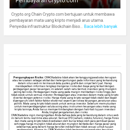
Pembayaran Crypto.com
Crypto.org Chain Crypto.com bertujuan untuk membawa
pembayaran mata uang kripto menjadi arus utama.
Penyedia infrastruktur Blockchain Biso...
Baca lebih banyak
Pengungkapan Risiko:
CRACKadabra tidak akan bertanggungjawab atas kerugian
atau kerusakan sebagai akibat dari ketergantungan pada informasi yang terkandung
dalam situs web ini termasuk data, quotes, grafik dan sinyal beli/jual. Harap
mendapatkan informasi lengkap mengenai risiko dan biaya yang terkait dengan
perdagangan pasar keuangan, ini adalah salah satu bentuk investasi yang mungkin
paling berisiko. Perdagangan mata uang pada margin melibatkan risiko tinggi, dan
tidak cocok untuk semua investor. Perdagangan atau investasi dalam mata uang kripto
disertai dengan potensi risiko. Harga mata uang kripto sangat tidak stabil dan dapat
dipengaruhi oleh faktor-faktor eksternal seperti peristiwa keuangan, peraturan atau
politik. Mata uang kripto tidak cocok untuk semua investor. Sebelum memutuskan
untuk memperdagangkan valuta asing atau instrumen keuangan atau mata uang
kripto lainnya, Anda harus mempertimbangkan dengan hati-hati tujuan investasi
Anda, tingkat pengalaman, dan risiko.
CRACKadabra ingin mengingatkan Anda bahwa data yang terkandung dalam situs web
ini belum tentu real-time atau akurat. Semua CFD (saham, indeks, futures), harga Forex
dan mata uang kripto tidak disediakan oleh bursa tetapi oleh para pembuat pasar,
sehingga harga mungkin tidak akurat dan mungkin berbeda dari harga pasar yang
sebenarnya, yang berarti harga bersifat indikatif dan tidak sesuai untuk tujuan
perdagangan. Karena itu, CRACKadabra tidak bertanggungjawab atas kerugian