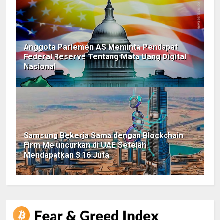
Anggota Parlemen AS Meminta Pendapat
Federal Reserve Tentang Mata Uang Digital
Nasional
Samsung Bekerja Sama dengan Blockchain
Firm Meluncurkan di UAE Setelah
Mendapatkan $ 16 Juta