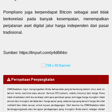
Pompliano juga berpendapat Bitcoin sebagai aset tidak
berkorelasi pada banyak kesempatan, menempatkan
perjalanan aset digital jalur harga independen dari pasar
tradisional.
Sumber: https://tinyurl.com/y4d6thkn
Pernyataan Penyangkalan
CRACKadabra ingin mengingatkan Anda bahwa data yang terkandung dalam situs web ini
belum tentu real-time atau akurat. Semua CFD (saham, indeks, futures) dan harga Forex
tidak disediakan oleh bursa tetapi oleh para pembuat pasar, sehingga harga mungkin tidak
akurat dan mungkin berbeda dari harga pasar yang sebenarnya, yang berarti harga bersifat
indikatif dan tidak sesuai untuk tujuan perdagangan. Oleh karena itu, CRACKadabra tidak
bertanggungjawab atas kerugian perdagangan yang mungkin Anda alami sebagai akibat