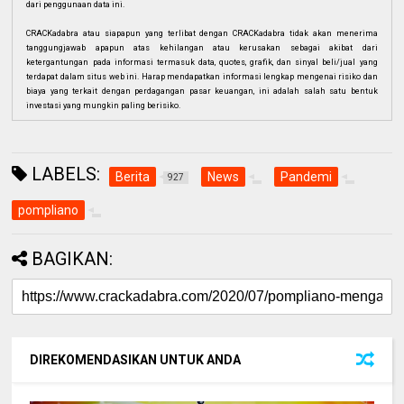
dari penggunaan data ini.
CRACKadabra atau siapapun yang terlibat dengan CRACKadabra tidak akan menerima
tanggungjawab apapun atas kehilangan atau kerusakan sebagai akibat dari
ketergantungan pada informasi termasuk data, quotes, grafik, dan sinyal beli/jual yang
terdapat dalam situs web ini. Harap mendapatkan informasi lengkap mengenai risiko dan
biaya yang terkait dengan perdagangan pasar keuangan, ini adalah salah satu bentuk
investasi yang mungkin paling berisiko.
LABELS:
Berita
News
Pandemi
927
pompliano
BAGIKAN:
DIREKOMENDASIKAN UNTUK ANDA