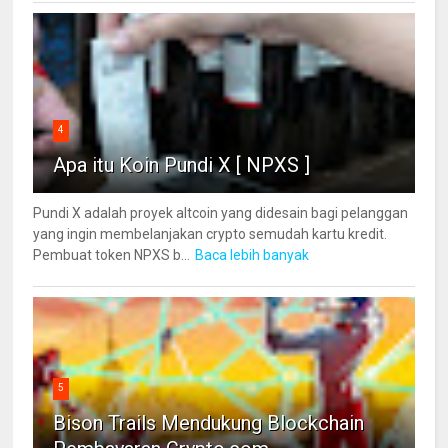
4
Apa itu Koin Pundi X [ NPXS ]
Pundi X adalah proyek altcoin yang didesain bagi pelanggan
yang ingin membelanjakan crypto semudah kartu kredit.
Pembuat token NPXS b...
Baca lebih banyak
5
Bison Trails Mendukung Blockchain