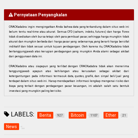
Pernyataan Penyangkalan
CRACKadabra ingin mengingatkan Anda bahwa data yang terkandung dalam situs web ini
belum tentu real-time atau akurat. Semua CFD (saham, indeks, futures) dan harga Forex
tidak disediakan oleh bursa tetapi oleh para pembuat pasar, sehingga harga mungkin tidak
akurat dan mungkin berbeda dari harga pasar yang sebenarnya, yang berarti harga bersifat
indikatif dan tidak sesuai untuk tujuan perdagangan. Oleh karena itu, CRACKadabra tidak
bertanggungjawab atas kerugian perdagangan yang mungkin Anda alami sebagai akibat
dari penggunaan data ini.
CRACKadabra atau siapapun yang terlibat dengan CRACKadabra tidak akan menerima
tanggungjawab apapun atas kehilangan atau kerusakan sebagai akibat dari
ketergantungan pada informasi termasuk data, quotes, grafik, dan sinyal beli/jual yang
terdapat dalam situs web ini. Harap mendapatkan informasi lengkap mengenai risiko dan
biaya yang terkait dengan perdagangan pasar keuangan, ini adalah salah satu bentuk
investasi yang mungkin paling berisiko.
LABELS:
Berita
Bitcoin
Ether
927
1107
21
News