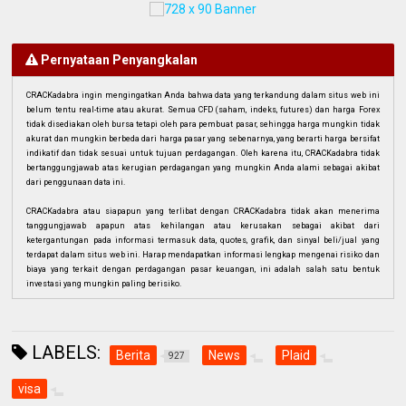
Pernyataan Penyangkalan
CRACKadabra ingin mengingatkan Anda bahwa data yang terkandung dalam situs web ini
belum tentu real-time atau akurat. Semua CFD (saham, indeks, futures) dan harga Forex
tidak disediakan oleh bursa tetapi oleh para pembuat pasar, sehingga harga mungkin tidak
akurat dan mungkin berbeda dari harga pasar yang sebenarnya, yang berarti harga bersifat
indikatif dan tidak sesuai untuk tujuan perdagangan. Oleh karena itu, CRACKadabra tidak
bertanggungjawab atas kerugian perdagangan yang mungkin Anda alami sebagai akibat
dari penggunaan data ini.
CRACKadabra atau siapapun yang terlibat dengan CRACKadabra tidak akan menerima
tanggungjawab apapun atas kehilangan atau kerusakan sebagai akibat dari
ketergantungan pada informasi termasuk data, quotes, grafik, dan sinyal beli/jual yang
terdapat dalam situs web ini. Harap mendapatkan informasi lengkap mengenai risiko dan
biaya yang terkait dengan perdagangan pasar keuangan, ini adalah salah satu bentuk
investasi yang mungkin paling berisiko.
LABELS:
Berita
News
Plaid
927
visa