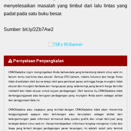
menyelesaikan masalah yang timbul dari lalu lintas yang
padat pada satu buku besar.
Sumber: bit.ly/2Zb7Aw2
Pernyataan Penyangkalan
CRACKadabra ingin mengingatkan Anda bahwa data yang terkandung dalam situs web ini
belum tentu real-time atau akurat. Semua CFD (saham, indeks, futures) dan harga Forex
tidak disediakan oleh bursa tetapi oleh para pembuat pasar, sehingga harga mungkin tidak
akurat dan mungkin berbeda dari harga pasar yang sebenarnya, yang berarti harga bersifat
indikatif dan tidak sesuai untuk tujuan perdagangan. Oleh karena itu, CRACKadabra tidak
bertanggungjawab atas kerugian perdagangan yang mungkin Anda alami sebagai akibat
dari penggunaan data ini.
CRACKadabra atau siapapun yang terlibat dengan CRACKadabra tidak akan menerima
tanggungjawab apapun atas kehilangan atau kerusakan sebagai akibat dari
ketergantungan pada informasi termasuk data, quotes, grafik, dan sinyal beli/jual yang
terdapat dalam situs web ini. Harap mendapatkan informasi lengkap mengenai risiko dan
biaya yang terkait dengan perdagangan pasar keuangan, ini adalah salah satu bentuk