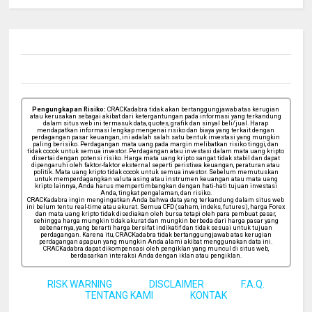
Pengungkapan Risiko:
CRACKadabra tidak akan bertanggungjawab atas kerugian
atau kerusakan sebagai akibat dari ketergantungan pada informasi yang terkandung
dalam situs web ini termasuk data, quotes, grafik dan sinyal beli/jual. Harap
mendapatkan informasi lengkap mengenai risiko dan biaya yang terkait dengan
perdagangan pasar keuangan, ini adalah salah satu bentuk investasi yang mungkin
paling berisiko. Perdagangan mata uang pada margin melibatkan risiko tinggi, dan
tidak cocok untuk semua investor. Perdagangan atau investasi dalam mata uang kripto
disertai dengan potensi risiko. Harga mata uang kripto sangat tidak stabil dan dapat
dipengaruhi oleh faktor-faktor eksternal seperti peristiwa keuangan, peraturan atau
politik. Mata uang kripto tidak cocok untuk semua investor. Sebelum memutuskan
untuk memperdagangkan valuta asing atau instrumen keuangan atau mata uang
kripto lainnya, Anda harus mempertimbangkan dengan hati-hati tujuan investasi
Anda, tingkat pengalaman, dan risiko.
CRACKadabra ingin mengingatkan Anda bahwa data yang terkandung dalam situs web
ini belum tentu real-time atau akurat. Semua CFD (saham, indeks, futures), harga Forex
dan mata uang kripto tidak disediakan oleh bursa tetapi oleh para pembuat pasar,
sehingga harga mungkin tidak akurat dan mungkin berbeda dari harga pasar yang
sebenarnya, yang berarti harga bersifat indikatif dan tidak sesuai untuk tujuan
perdagangan. Karena itu, CRACKadabra tidak bertanggungjawab atas kerugian
perdagangan apapun yang mungkin Anda alami akibat menggunakan data ini.
CRACKadabra dapat dikompensasi oleh pengiklan yang muncul di situs web,
berdasarkan interaksi Anda dengan iklan atau pengiklan.
RISK WARNING
DISCLAIMER
F.A.Q.
TENTANG KAMI
KONTAK