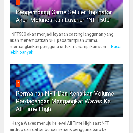
1
Pengembang Game Seluler Tapinator
Akan Meluncurkan Layanan 'NFT500'
NFT500 akan menjadi layanan casting langganan yang
akan menempatkan NFT pada tampilan utama,
memungkinkan pengguna untuk menampilkan seni ...
Baca
lebih banyak
2
Permainan NFT Dan Kenaikan Volume
Perdagangan Mengangkat Waves Ke
All Time High
Harga Waves menuju ke level All Time High saat NFT
airdrop dan daftar bursa menarik pengguna baru ke