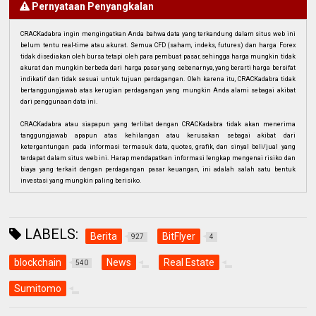
Pernyataan Penyangkalan
CRACKadabra ingin mengingatkan Anda bahwa data yang terkandung dalam situs web ini
belum tentu real-time atau akurat. Semua CFD (saham, indeks, futures) dan harga Forex
tidak disediakan oleh bursa tetapi oleh para pembuat pasar, sehingga harga mungkin tidak
akurat dan mungkin berbeda dari harga pasar yang sebenarnya, yang berarti harga bersifat
indikatif dan tidak sesuai untuk tujuan perdagangan. Oleh karena itu, CRACKadabra tidak
bertanggungjawab atas kerugian perdagangan yang mungkin Anda alami sebagai akibat
dari penggunaan data ini.
CRACKadabra atau siapapun yang terlibat dengan CRACKadabra tidak akan menerima
tanggungjawab apapun atas kehilangan atau kerusakan sebagai akibat dari
ketergantungan pada informasi termasuk data, quotes, grafik, dan sinyal beli/jual yang
terdapat dalam situs web ini. Harap mendapatkan informasi lengkap mengenai risiko dan
biaya yang terkait dengan perdagangan pasar keuangan, ini adalah salah satu bentuk
investasi yang mungkin paling berisiko.
LABELS:
Berita
BitFlyer
927
4
blockchain
News
Real Estate
540
Sumitomo