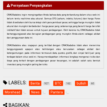
Pernyataan Penyangkalan
CRACKadabra ingin mengingatkan Anda bahwa data yang terkandung dalam situs web ini
belum tentu real-time atau akurat. Semua CFD (saham, indeks, futures) dan harga Forex
tidak disediakan oleh bursa tetapi oleh para pembuat pasar, sehingga harga mungkin tidak
akurat dan mungkin berbeda dari harga pasar yang sebenarnya, yang berarti harga bersifat
indikatif dan tidak sesuai untuk tujuan perdagangan. Oleh karena itu, CRACKadabra tidak
bertanggungjawab atas kerugian perdagangan yang mungkin Anda alami sebagai akibat
dari penggunaan data ini.
CRACKadabra atau siapapun yang terlibat dengan CRACKadabra tidak akan menerima
tanggungjawab apapun atas kehilangan atau kerusakan sebagai akibat dari
ketergantungan pada informasi termasuk data, quotes, grafik, dan sinyal beli/jual yang
terdapat dalam situs web ini. Harap mendapatkan informasi lengkap mengenai risiko dan
biaya yang terkait dengan perdagangan pasar keuangan, ini adalah salah satu bentuk
investasi yang mungkin paling berisiko.
LABELS:
Berita
BTC
bullish
927
162
60
Morehead
News
Pantera
BAGIKAN: