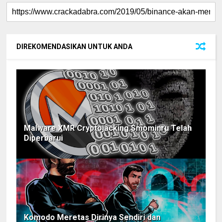
DIREKOMENDASIKAN UNTUK ANDA
Malware XMR Cryptojacking Smominru Telah
Diperbarui
Komodo Meretas Dirinya Sendiri dan