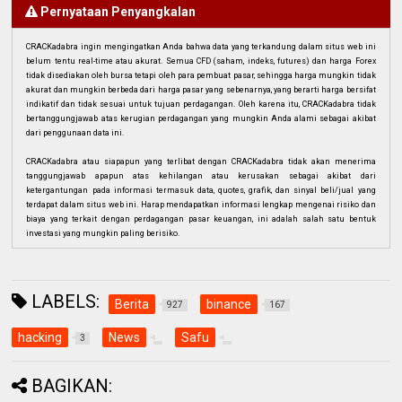
Pernyataan Penyangkalan
CRACKadabra ingin mengingatkan Anda bahwa data yang terkandung dalam situs web ini
belum tentu real-time atau akurat. Semua CFD (saham, indeks, futures) dan harga Forex
tidak disediakan oleh bursa tetapi oleh para pembuat pasar, sehingga harga mungkin tidak
akurat dan mungkin berbeda dari harga pasar yang sebenarnya, yang berarti harga bersifat
indikatif dan tidak sesuai untuk tujuan perdagangan. Oleh karena itu, CRACKadabra tidak
bertanggungjawab atas kerugian perdagangan yang mungkin Anda alami sebagai akibat
dari penggunaan data ini.
CRACKadabra atau siapapun yang terlibat dengan CRACKadabra tidak akan menerima
tanggungjawab apapun atas kehilangan atau kerusakan sebagai akibat dari
ketergantungan pada informasi termasuk data, quotes, grafik, dan sinyal beli/jual yang
terdapat dalam situs web ini. Harap mendapatkan informasi lengkap mengenai risiko dan
biaya yang terkait dengan perdagangan pasar keuangan, ini adalah salah satu bentuk
investasi yang mungkin paling berisiko.
LABELS:
Berita
binance
927
167
hacking
News
Safu
3
BAGIKAN: