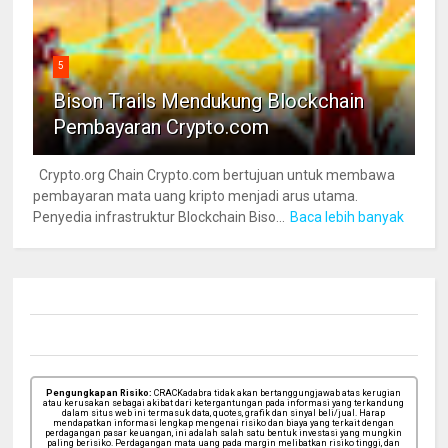
5
Bison Trails Mendukung Blockchain
Pembayaran Crypto.com
Crypto.org Chain Crypto.com bertujuan untuk membawa
pembayaran mata uang kripto menjadi arus utama.
Penyedia infrastruktur Blockchain Biso...
Baca lebih banyak
Pengungkapan Risiko:
CRACKadabra tidak akan bertanggungjawab atas kerugian
atau kerusakan sebagai akibat dari ketergantungan pada informasi yang terkandung
dalam situs web ini termasuk data, quotes, grafik dan sinyal beli/jual. Harap
mendapatkan informasi lengkap mengenai risiko dan biaya yang terkait dengan
perdagangan pasar keuangan, ini adalah salah satu bentuk investasi yang mungkin
paling berisiko. Perdagangan mata uang pada margin melibatkan risiko tinggi, dan