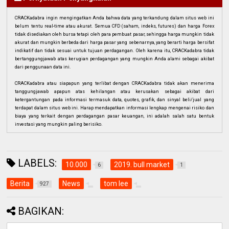
CRACKadabra ingin mengingatkan Anda bahwa data yang terkandung dalam situs web ini
belum tentu real-time atau akurat. Semua CFD (saham, indeks, futures) dan harga Forex
tidak disediakan oleh bursa tetapi oleh para pembuat pasar, sehingga harga mungkin tidak
akurat dan mungkin berbeda dari harga pasar yang sebenarnya, yang berarti harga bersifat
indikatif dan tidak sesuai untuk tujuan perdagangan. Oleh karena itu, CRACKadabra tidak
bertanggungjawab atas kerugian perdagangan yang mungkin Anda alami sebagai akibat
dari penggunaan data ini.
CRACKadabra atau siapapun yang terlibat dengan CRACKadabra tidak akan menerima
tanggungjawab apapun atas kehilangan atau kerusakan sebagai akibat dari
ketergantungan pada informasi termasuk data, quotes, grafik, dan sinyal beli/jual yang
terdapat dalam situs web ini. Harap mendapatkan informasi lengkap mengenai risiko dan
biaya yang terkait dengan perdagangan pasar keuangan, ini adalah salah satu bentuk
investasi yang mungkin paling berisiko.
LABELS:
10.000
2019. bull market
6
1
Berita
News
tom lee
927
BAGIKAN: