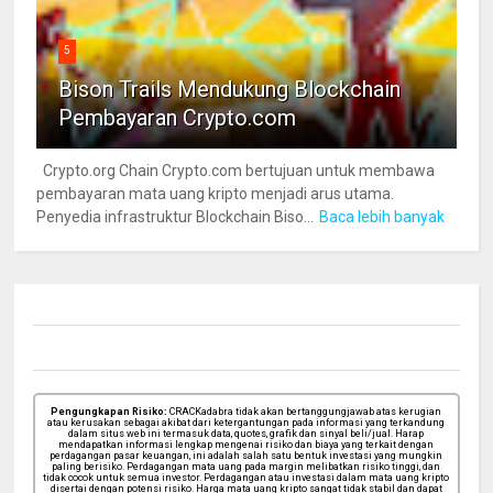
5
Bison Trails Mendukung Blockchain
Pembayaran Crypto.com
Crypto.org Chain Crypto.com bertujuan untuk membawa
pembayaran mata uang kripto menjadi arus utama.
Penyedia infrastruktur Blockchain Biso...
Baca lebih banyak
Pengungkapan Risiko:
CRACKadabra tidak akan bertanggungjawab atas kerugian
atau kerusakan sebagai akibat dari ketergantungan pada informasi yang terkandung
dalam situs web ini termasuk data, quotes, grafik dan sinyal beli/jual. Harap
mendapatkan informasi lengkap mengenai risiko dan biaya yang terkait dengan
perdagangan pasar keuangan, ini adalah salah satu bentuk investasi yang mungkin
paling berisiko. Perdagangan mata uang pada margin melibatkan risiko tinggi, dan
tidak cocok untuk semua investor. Perdagangan atau investasi dalam mata uang kripto
disertai dengan potensi risiko. Harga mata uang kripto sangat tidak stabil dan dapat