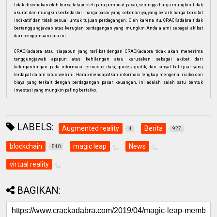
tidak disediakan oleh bursa tetapi oleh para pembuat pasar, sehingga harga mungkin tidak
akurat dan mungkin berbeda dari harga pasar yang sebenarnya, yang berarti harga bersifat
indikatif dan tidak sesuai untuk tujuan perdagangan. Oleh karena itu, CRACKadabra tidak
bertanggungjawab atas kerugian perdagangan yang mungkin Anda alami sebagai akibat
dari penggunaan data ini.
CRACKadabra atau siapapun yang terlibat dengan CRACKadabra tidak akan menerima
tanggungjawab apapun atas kehilangan atau kerusakan sebagai akibat dari
ketergantungan pada informasi termasuk data, quotes, grafik, dan sinyal beli/jual yang
terdapat dalam situs web ini. Harap mendapatkan informasi lengkap mengenai risiko dan
biaya yang terkait dengan perdagangan pasar keuangan, ini adalah salah satu bentuk
investasi yang mungkin paling berisiko.
LABELS:
Augmented reality
Berita
4
927
blockchain
magic leap
News
540
virtual reality
BAGIKAN: