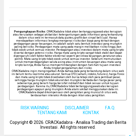
Pengungkapan Risiko:
CRACKadabra tidak akan bertanggungjawab atas kerugian
atau kerusakan sebagai akibat dari ketergantungan pada informasi yang terkandung
dalam situs web ini termasuk data, quotes, grafik dan sinyal beli/jual. Harap
mendapatkan informasi lengkap mengenai risiko dan biaya yang terkait dengan
perdagangan pasar keuangan, ini adalah salah satu bentuk investasi yang mungkin
paling berisiko. Perdagangan mata uang pada margin melibatkan risiko tinggi, dan
tidak cocok untuk semua investor. Perdagangan atau investasi dalam mata uang kripto
disertai dengan potensi risiko. Harga mata uang kripto sangat tidak stabil dan dapat
dipengaruhi oleh faktor-faktor eksternal seperti peristiwa keuangan, peraturan atau
politik. Mata uang kripto tidak cocok untuk semua investor. Sebelum memutuskan
untuk memperdagangkan valuta asing atau instrumen keuangan atau mata uang
kripto lainnya, Anda harus mempertimbangkan dengan hati-hati tujuan investasi
Anda, tingkat pengalaman, dan risiko.
CRACKadabra ingin mengingatkan Anda bahwa data yang terkandung dalam situs web
ini belum tentu real-time atau akurat. Semua CFD (saham, indeks, futures), harga Forex
dan mata uang kripto tidak disediakan oleh bursa tetapi oleh para pembuat pasar,
sehingga harga mungkin tidak akurat dan mungkin berbeda dari harga pasar yang
sebenarnya, yang berarti harga bersifat indikatif dan tidak sesuai untuk tujuan
perdagangan. Karena itu, CRACKadabra tidak bertanggungjawab atas kerugian
perdagangan apapun yang mungkin Anda alami akibat menggunakan data ini.
CRACKadabra dapat dikompensasi oleh pengiklan yang muncul di situs web,
berdasarkan interaksi Anda dengan iklan atau pengiklan.
RISK WARNING
DISCLAIMER
F.A.Q.
TENTANG KAMI
KONTAK
Copyright ©
2026
. CRACKadabra - Analisa Trading dan Berita
Investasi .
All rights reserved.