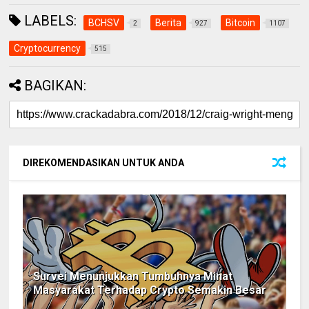
LABELS:
BCHSV
Berita
Bitcoin
2
927
1107
Cryptocurrency
515
BAGIKAN:
DIREKOMENDASIKAN UNTUK ANDA
Survei Menunjukkan Tumbuhnya Minat
Masyarakat Terhadap Crypto Semakin Besar