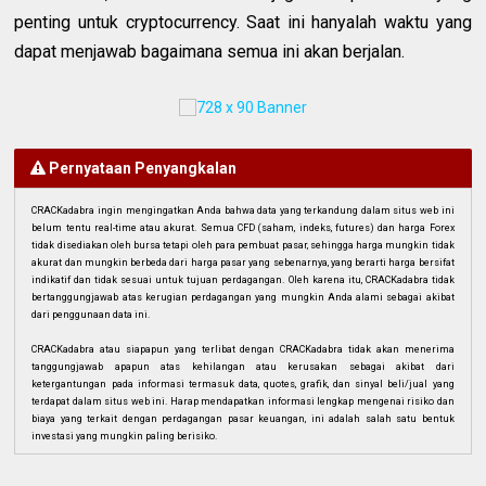
penting untuk cryptocurrency. Saat ini hanyalah waktu yang
dapat menjawab bagaimana semua ini akan berjalan.
Pernyataan Penyangkalan
CRACKadabra ingin mengingatkan Anda bahwa data yang terkandung dalam situs web ini
belum tentu real-time atau akurat. Semua CFD (saham, indeks, futures) dan harga Forex
tidak disediakan oleh bursa tetapi oleh para pembuat pasar, sehingga harga mungkin tidak
akurat dan mungkin berbeda dari harga pasar yang sebenarnya, yang berarti harga bersifat
indikatif dan tidak sesuai untuk tujuan perdagangan. Oleh karena itu, CRACKadabra tidak
bertanggungjawab atas kerugian perdagangan yang mungkin Anda alami sebagai akibat
dari penggunaan data ini.
CRACKadabra atau siapapun yang terlibat dengan CRACKadabra tidak akan menerima
tanggungjawab apapun atas kehilangan atau kerusakan sebagai akibat dari
ketergantungan pada informasi termasuk data, quotes, grafik, dan sinyal beli/jual yang
terdapat dalam situs web ini. Harap mendapatkan informasi lengkap mengenai risiko dan
biaya yang terkait dengan perdagangan pasar keuangan, ini adalah salah satu bentuk
investasi yang mungkin paling berisiko.