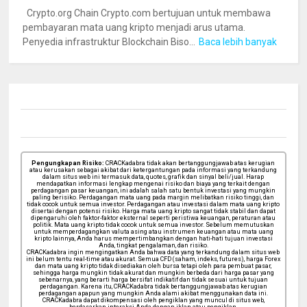
Crypto.org Chain Crypto.com bertujuan untuk membawa
pembayaran mata uang kripto menjadi arus utama.
Penyedia infrastruktur Blockchain Biso...
Baca lebih banyak
Pengungkapan Risiko:
CRACKadabra tidak akan bertanggungjawab atas kerugian
atau kerusakan sebagai akibat dari ketergantungan pada informasi yang terkandung
dalam situs web ini termasuk data, quotes, grafik dan sinyal beli/jual. Harap
mendapatkan informasi lengkap mengenai risiko dan biaya yang terkait dengan
perdagangan pasar keuangan, ini adalah salah satu bentuk investasi yang mungkin
paling berisiko. Perdagangan mata uang pada margin melibatkan risiko tinggi, dan
tidak cocok untuk semua investor. Perdagangan atau investasi dalam mata uang kripto
disertai dengan potensi risiko. Harga mata uang kripto sangat tidak stabil dan dapat
dipengaruhi oleh faktor-faktor eksternal seperti peristiwa keuangan, peraturan atau
politik. Mata uang kripto tidak cocok untuk semua investor. Sebelum memutuskan
untuk memperdagangkan valuta asing atau instrumen keuangan atau mata uang
kripto lainnya, Anda harus mempertimbangkan dengan hati-hati tujuan investasi
Anda, tingkat pengalaman, dan risiko.
CRACKadabra ingin mengingatkan Anda bahwa data yang terkandung dalam situs web
ini belum tentu real-time atau akurat. Semua CFD (saham, indeks, futures), harga Forex
dan mata uang kripto tidak disediakan oleh bursa tetapi oleh para pembuat pasar,
sehingga harga mungkin tidak akurat dan mungkin berbeda dari harga pasar yang
sebenarnya, yang berarti harga bersifat indikatif dan tidak sesuai untuk tujuan
perdagangan. Karena itu, CRACKadabra tidak bertanggungjawab atas kerugian
perdagangan apapun yang mungkin Anda alami akibat menggunakan data ini.
CRACKadabra dapat dikompensasi oleh pengiklan yang muncul di situs web,
berdasarkan interaksi Anda dengan iklan atau pengiklan.