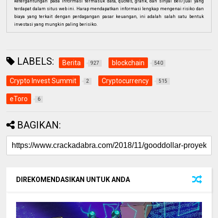
ketergantungan pada informasi termasuk data, quotes, grafik, dan sinyal beli/jual yang
terdapat dalam situs web ini. Harap mendapatkan informasi lengkap mengenai risiko dan
biaya yang terkait dengan perdagangan pasar keuangan, ini adalah salah satu bentuk
investasi yang mungkin paling berisiko.
LABELS:
Berita
blockchain
927
540
Crypto Invest Summit
Cryptocurrency
2
515
eToro
6
BAGIKAN:
DIREKOMENDASIKAN UNTUK ANDA