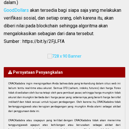
dalam.)
GoodDollars
akan tersedia bagi siapa saja yang melakukan
verifikasi sosial, dan setiap orang, oleh karena itu, akan
diberi nilai pada blockchain sehingga algoritma akan
mengalokasikan sebagian dari dana tersebut.
Sumber : https://bit.ly/2FjLFfA
Pernyataan Penyangkalan
CRACKadabra ingin mengingatkan Anda bahwa data yang terkandung dalam situs web ini
belum tentu real-time atau akurat. Semua CFD (saham, indeks, futures) dan harga Forex
tidak disediakan oleh bursa tetapi oleh para pembuat pasar, sehingga harga mungkin tidak
akurat dan mungkin berbeda dari harga pasar yang sebenarnya, yang berarti harga bersifat
indikatif dan tidak sesuai untuk tujuan perdagangan. Oleh karena itu, CRACKadabra tidak
bertanggungjawab atas kerugian perdagangan yang mungkin Anda alami sebagai akibat
dari penggunaan data ini.
CRACKadabra atau siapapun yang terlibat dengan CRACKadabra tidak akan menerima
tanggungjawab apapun atas kehilangan atau kerusakan sebagai akibat dari