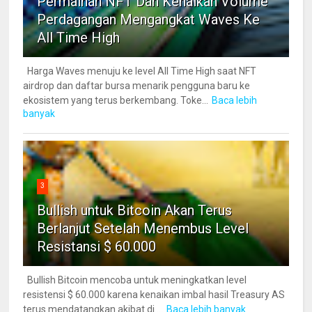
Permainan NFT Dan Kenaikan Volume
Perdagangan Mengangkat Waves Ke
All Time High
Harga Waves menuju ke level All Time High saat NFT
airdrop dan daftar bursa menarik pengguna baru ke
ekosistem yang terus berkembang. Toke...
Baca lebih
banyak
3
Bullish untuk Bitcoin Akan Terus
Berlanjut Setelah Menembus Level
Resistansi $ 60.000
Bullish Bitcoin mencoba untuk meningkatkan level
resistensi $ 60.000 karena kenaikan imbal hasil Treasury AS
terus mendatangkan akibat di ...
Baca lebih banyak