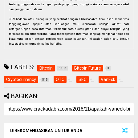
bertanggungjawab atas kerugian perdagangan yang mungkin Anda alami sebagai akibat
dari penggunaan data ini.
CRACKadabra atau siapapun yang terlibat dengan CRACKadabra tidak akan menerima
tanggungjawab apapun atas kehilangan atau kerusakan sebagai akibat dari
ketergantungan pada informasi termasuk data, quotes, grafik, dan sinyal beli/jual yang
terdapat dalam situs web ini. Harap mendapatkan informasi lengkap mengenai risiko dan
biaya yang terkait dengan perdagangan pasar keuangan, ini adalah salah satu bentuk
investasi yang mungkin paling berisiko.
LABELS:
Bitcoin
Bitcoin Future
1107
3
Cryptocurrency
OTC
SEC
VanEck
515
BAGIKAN:
DIREKOMENDASIKAN UNTUK ANDA