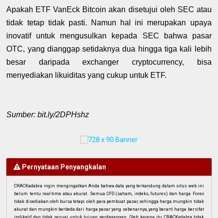
Apakah ETF VanEck Bitcoin akan disetujui oleh SEC atau
tidak tetap tidak pasti. Namun hal ini merupakan upaya
inovatif untuk mengusulkan kepada SEC bahwa pasar
OTC, yang dianggap setidaknya dua hingga tiga kali lebih
besar daripada exchanger cryptocurrency, bisa
menyediakan likuiditas yang cukup untuk ETF.
Sumber: bit.ly/2DPHshz
Pernyataan Penyangkalan
CRACKadabra ingin mengingatkan Anda bahwa data yang terkandung dalam situs web ini
belum tentu real-time atau akurat. Semua CFD (saham, indeks, futures) dan harga Forex
tidak disediakan oleh bursa tetapi oleh para pembuat pasar, sehingga harga mungkin tidak
akurat dan mungkin berbeda dari harga pasar yang sebenarnya, yang berarti harga bersifat
indikatif dan tidak sesuai untuk tujuan perdagangan. Oleh karena itu, CRACKadabra tidak