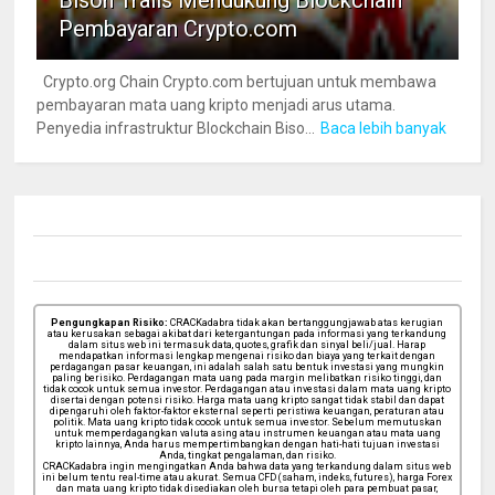
Pembayaran Crypto.com
Crypto.org Chain Crypto.com bertujuan untuk membawa
pembayaran mata uang kripto menjadi arus utama.
Penyedia infrastruktur Blockchain Biso...
Baca lebih banyak
Pengungkapan Risiko:
CRACKadabra tidak akan bertanggungjawab atas kerugian
atau kerusakan sebagai akibat dari ketergantungan pada informasi yang terkandung
dalam situs web ini termasuk data, quotes, grafik dan sinyal beli/jual. Harap
mendapatkan informasi lengkap mengenai risiko dan biaya yang terkait dengan
perdagangan pasar keuangan, ini adalah salah satu bentuk investasi yang mungkin
paling berisiko. Perdagangan mata uang pada margin melibatkan risiko tinggi, dan
tidak cocok untuk semua investor. Perdagangan atau investasi dalam mata uang kripto
disertai dengan potensi risiko. Harga mata uang kripto sangat tidak stabil dan dapat
dipengaruhi oleh faktor-faktor eksternal seperti peristiwa keuangan, peraturan atau
politik. Mata uang kripto tidak cocok untuk semua investor. Sebelum memutuskan
untuk memperdagangkan valuta asing atau instrumen keuangan atau mata uang
kripto lainnya, Anda harus mempertimbangkan dengan hati-hati tujuan investasi
Anda, tingkat pengalaman, dan risiko.
CRACKadabra ingin mengingatkan Anda bahwa data yang terkandung dalam situs web
ini belum tentu real-time atau akurat. Semua CFD (saham, indeks, futures), harga Forex
dan mata uang kripto tidak disediakan oleh bursa tetapi oleh para pembuat pasar,