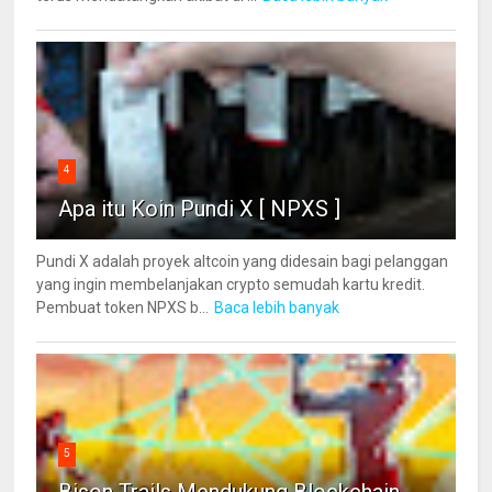
4
Apa itu Koin Pundi X [ NPXS ]
Pundi X adalah proyek altcoin yang didesain bagi pelanggan
yang ingin membelanjakan crypto semudah kartu kredit.
Pembuat token NPXS b...
Baca lebih banyak
5
Bison Trails Mendukung Blockchain