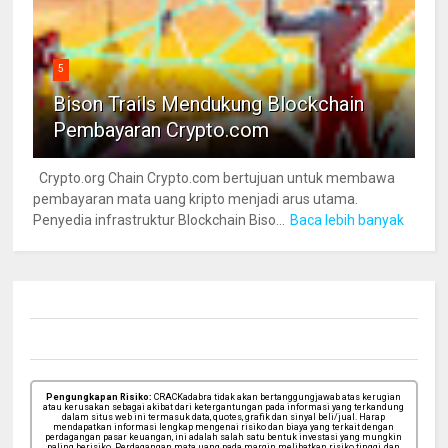
5
Bison Trails Mendukung Blockchain
Pembayaran Crypto.com
Crypto.org Chain Crypto.com bertujuan untuk membawa
pembayaran mata uang kripto menjadi arus utama.
Penyedia infrastruktur Blockchain Biso...
Baca lebih banyak
Pengungkapan Risiko:
CRACKadabra tidak akan bertanggungjawab atas kerugian
atau kerusakan sebagai akibat dari ketergantungan pada informasi yang terkandung
dalam situs web ini termasuk data, quotes, grafik dan sinyal beli/jual. Harap
mendapatkan informasi lengkap mengenai risiko dan biaya yang terkait dengan
perdagangan pasar keuangan, ini adalah salah satu bentuk investasi yang mungkin
paling berisiko. Perdagangan mata uang pada margin melibatkan risiko tinggi, dan