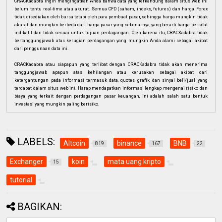
CRACKadabra ingin mengingatkan Anda bahwa data yang terkandung dalam situs web ini
belum tentu real-time atau akurat. Semua CFD (saham, indeks, futures) dan harga Forex
tidak disediakan oleh bursa tetapi oleh para pembuat pasar, sehingga harga mungkin tidak
akurat dan mungkin berbeda dari harga pasar yang sebenarnya, yang berarti harga bersifat
indikatif dan tidak sesuai untuk tujuan perdagangan. Oleh karena itu, CRACKadabra tidak
bertanggungjawab atas kerugian perdagangan yang mungkin Anda alami sebagai akibat
dari penggunaan data ini.
CRACKadabra atau siapapun yang terlibat dengan CRACKadabra tidak akan menerima
tanggungjawab apapun atas kehilangan atau kerusakan sebagai akibat dari
ketergantungan pada informasi termasuk data, quotes, grafik, dan sinyal beli/jual yang
terdapat dalam situs web ini. Harap mendapatkan informasi lengkap mengenai risiko dan
biaya yang terkait dengan perdagangan pasar keuangan, ini adalah salah satu bentuk
investasi yang mungkin paling berisiko.
LABELS:
Altcoin
binance
BNB
819
167
22
Exchanger
koin
mata uang kripto
15
tutorial
BAGIKAN: