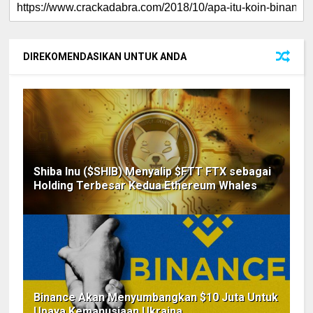
DIREKOMENDASIKAN UNTUK ANDA
Shiba Inu ($SHIB) Menyalip $FTT FTX sebagai
Holding Terbesar Kedua Ethereum Whales
Binance Akan Menyumbangkan $10 Juta Untuk
Upaya Kemanusiaan Ukraina